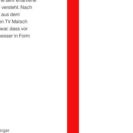
ne sehr erfahrene 
 versteht. Nach 
 aus dem 
en TV Malsch 
war, dass vor 
besser in Form 
erger