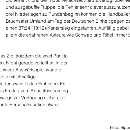
Sicherheit nicht, denn Büchenau/Neuthard 2 verfügt über ei
und ausgebuffte Truppe, die Fehler sehr clever auszunutzen
drei Niederlagen zu Rundenbeginn konnten die Handballer
Bruchsaler Umland am Tag der Deutschen Einheit gegen d
einen 37:24 (19:12)-Kantersieg eingefahren. Auffällig dabei 
allem die erfahrenen Akteure wie Schwab und Riffel immer 
as Ziel trotzdem die zwei Punkte 
n. Nicht gerade vorteilhaft in der 
chwere Auswärtsspiel war die 
ete mittelmäßige 
i den zwei letzten Einheiten. Es 
bis Freitag zum Abschlusstraining 
lbwegs zur Verfügung stehen, so 
nte Personalsituation etwas 
Foto: Ripb