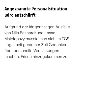
Angespannte Personalsituation 
wird entschärft
Aufgrund der längerfristigen Ausfälle 
von Nils Eckhardt und Lasse 
Malolepszy musste man sich im TGS 
Lager seit geraumer Zeit Gedanken 
über personelle Verstärkungen 
machen. Frisch hinzugekommen zur 
Sorgenliste sind mittlerweile Elia 
Sandkühler (diese Woche weiterer 
Arzttermin) und Rostislav Hrabovoi 
(wird zwei Spiele ausfallen).
„Durch die Verletzungen 
mussten wir versuchen, 
kurzfristig personell 
nachzulegen, was jetzt auch 