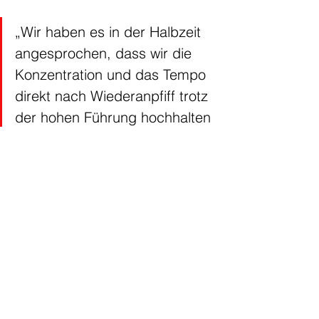
„Wir haben es in der Halbzeit 
angesprochen, dass wir die 
Konzentration und das Tempo 
direkt nach Wiederanpfiff trotz 
der hohen Führung hochhalten 
wollen. Das ist uns leider nicht 
gelungen.“
Das nächste Spiel bestreitet die TGS 
beim 
Spitzenspiel 
am kommenden 
Sonntag, 15.12.24
, um 
16.30 Uhr
 in der 
Franz-Kühn Halle in Ettlingen-
Bruchhausen
.