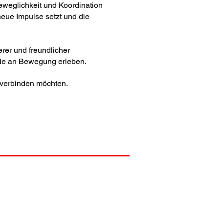
eweglichkeit und Koordination
 neue Impulse setzt und die
rer und freundlicher
ude an Bewegung erleben.
ß verbinden möchten.
... mehr von uns gibts hier
Impressum und Datenschutz