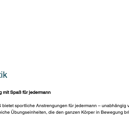
 PFORZHEIM
rmietung Vereinsheim
Sportangebote
Handball
ik
 mit Spaß für jedermann
 bietet sportliche Anstrengungen für jedermann – unabhängig v
eiche Übungseinheiten, die den ganzen Körper in Bewegung bri