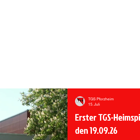
 PFORZHEIM
rmietung Vereinsheim
Sportangebote
Handball
TGS Pforzheim
15. Juli
Erster TGS-Heimsp
den 19.09.26