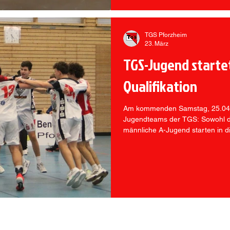
TGS Pforzheim
23. März
TGS-Jugend startet
Qualifikation
Am kommenden Samstag, 25.04.25
Jugendteams der TGS: Sowohl di
männliche A-Jugend starten in di