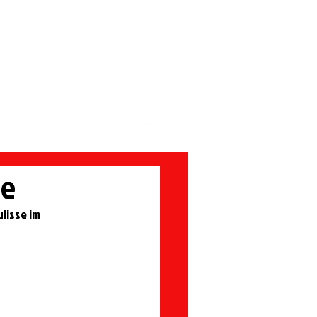
Förderverein
de
lisse im 