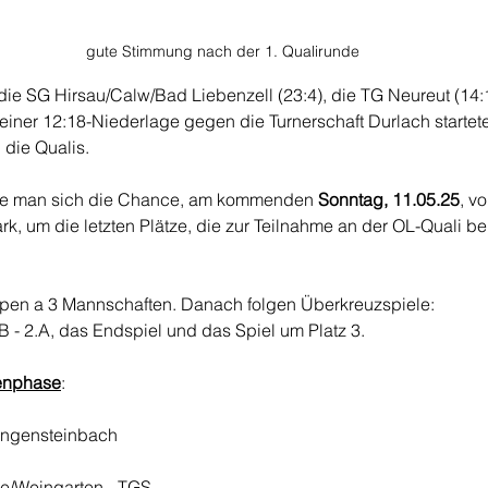
gute Stimmung nach der 1. Qualirunde
die SG Hirsau/Calw/Bad Liebenzell (23:4), die TG Neureut (14:
einer 12:18-Niederlage gegen die Turnerschaft Durlach startet
die Qualis. 
erte man sich die Chance, am kommenden 
Sonntag, 11.05.25
, v
k, um die letzten Plätze, die zur Teilnahme an der OL-Quali be
ppen a 3 Mannschaften. Danach folgen Überkreuzspiele: 
1.B - 2.A, das Endspiel und das Spiel um Platz 3. 
enphase
: 
 SV Langensteinbach
ee/Weingarten - TGS