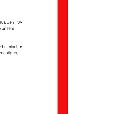
10), den TSV 
e unsere 
or heimischer 
rechtigen, 