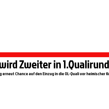
 PFORZHEIM
rmietung Vereinsheim
Sportangebote
Handball
wird Zweiter in 1.Qualirun
rneut Chance auf den Einzug in die OL-Quali vor heimischer Ku