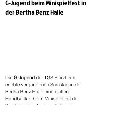
G-Jugend beim Minispielfest in 
der Bertha Benz Halle
Die 
G-Jugend
 der TGS Pforzheim 
erlebte vergangenen Samstag in der 
Bertha Benz Halle einen tollen 
Handballtag beim Minispielfest der 
Sportgemeinschaft aus Eutingen.
Die Kids hatten riesigen Spaß. Sie 
genossen spannende 
Handballmatches, zeigten ihr Können 