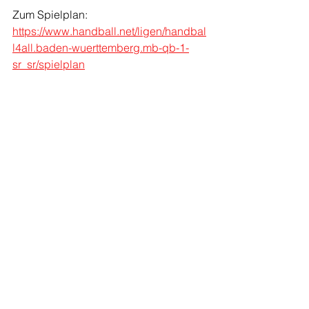
Zum Spielplan: 
https://www.handball.net/ligen/handbal
l4all.baden-wuerttemberg.mb-qb-1-
sr_sr/spielplan
Motiviert geht die D-Jugend in die Qualis