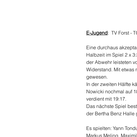
E-Jugend
:  TV Forst - 
Eine durchaus akzeptab
Halbzeit im Spiel 2 x 3:
der Abwehr leisteten v
Widerstand. Mit etwas 
gewesen. 
In der zweiten Hälfte 
Nowicki nochmal auf 18
verdient mit 19:17. 
Das nächste Spiel bes
der Bertha Benz Halle
Es spielten: Yann Tond
Markus Meling, Maximil