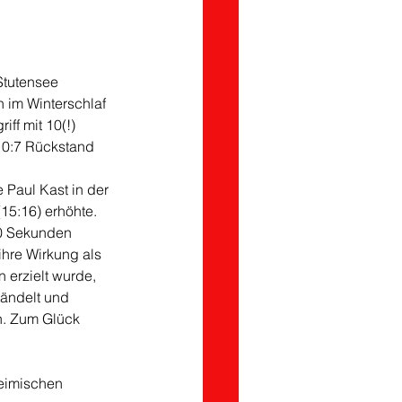
Stutensee 
 im Winterschlaf 
ff mit 10(!) 
10:7 Rückstand 
Paul Kast in der 
15:16) erhöhte. 
20 Sekunden 
ihre Wirkung als 
 erzielt wurde, 
tändelt und 
n. Zum Glück 
eimischen 