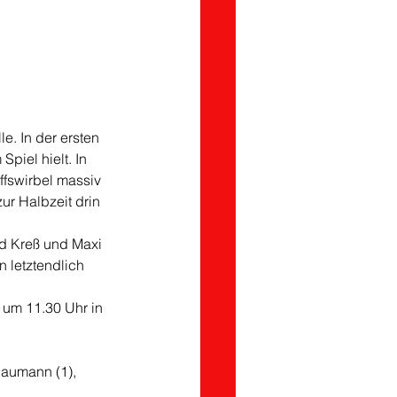
. In der ersten 
piel hielt. In 
fswirbel massiv 
r Halbzeit drin 
nd Kreß und Maxi 
 letztendlich 
um 11.30 Uhr in 
aumann (1),  