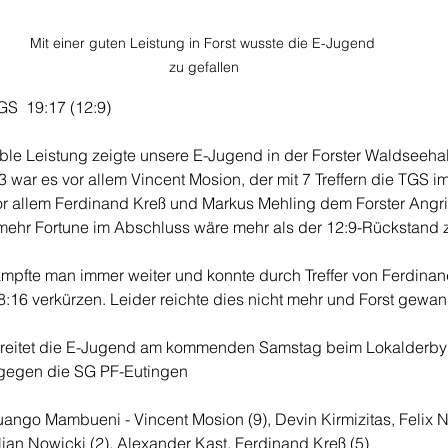
Mit einer guten Leistung in Forst wusste die E-Jugend 
zu gefallen
TGS 
19:17 (12:9)
le Leistung zeigte unsere E-Jugend in der Forster Waldseehalle
3 war es vor allem Vincent Mosion, der mit 7 Treffern die TGS im S
or allem Ferdinand Kreß und Markus Mehling dem Forster Angrif
mehr Fortune im Abschluss wäre mehr als der 12:9-Rückstand zu
kämpfte man immer weiter und konnte durch Treffer von Ferdina
:16 verkürzen. Leider reichte dies nicht mehr und Forst gewann
treitet die E-Jugend am kommenden Samstag beim Lokalderby 
 gegen die SG PF-Eutingen 
uango Mambueni - Vincent Mosion (9), Devin Kirmizitas, Felix N
ian Nowicki (2), Alexander Kast, Ferdinand Kreß (5)