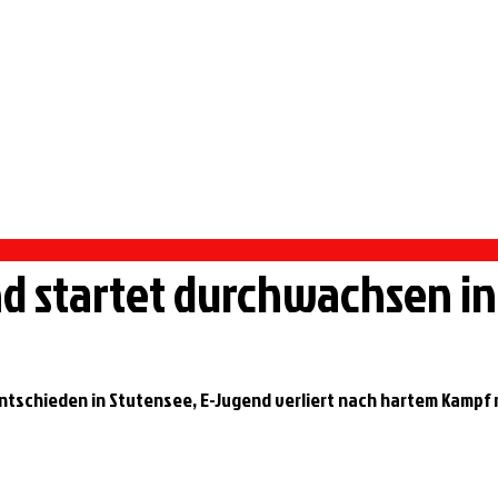
 PFORZHEIM
rmietung Vereinsheim
Sportangebote
Handball
d startet durchwachsen i
tschieden in Stutensee, E-Jugend verliert nach hartem Kampf mi