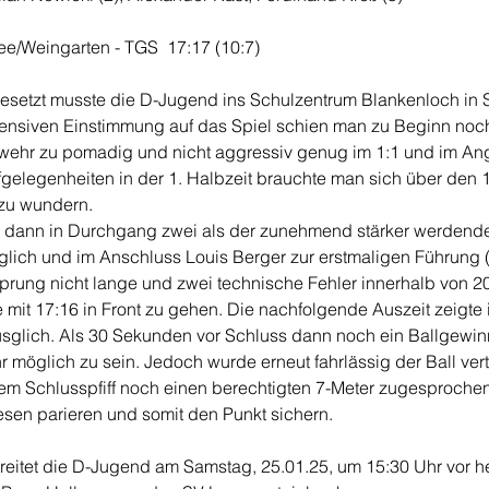
ee/Weingarten - TGS  17:17 (10:7)
esetzt musste die D-Jugend ins Schulzentrum Blankenloch in 
intensiven Einstimmung auf das Spiel schien man zu Beginn noch
bwehr zu pomadig und nicht aggressiv genug im 1:1 und im Angri
gelegenheiten in der 1. Halbzeit brauchte man sich über den 
 zu wundern. 
 dann in Durchgang zwei als der zunehmend stärker werdende 
glich und im Anschluss Louis Berger zur erstmaligen Führung (
rsprung nicht lange und zwei technische Fehler innerhalb von 
 mit 17:16 in Front zu gehen. Die nachfolgende Auszeit zeigte 
sglich. Als 30 Sekunden vor Schluss dann noch ein Ballgewinn
 möglich zu sein. Jedoch wurde erneut fahrlässig der Ball ver
em Schlusspfiff noch einen berechtigten 7-Meter zugesproche
sen parieren und somit den Punkt sichern. 
reitet die D-Jugend am Samstag, 25.01.25,
 um 15:30 Uhr vor h