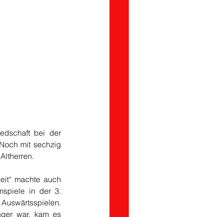
dschaft bei der 
 Noch mit sechzig 
Altherren.
eit“ machte auch 
spiele in der 3. 
uswärtsspielen. 
ger war, kam es 