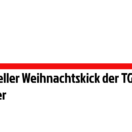
 PFORZHEIM
rmietung Vereinsheim
Sportangebote
Handball
eller Weihnachtskick der TG
er