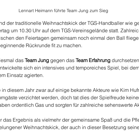
Lennart Heimann führte Team Jung zum Sieg
nd der traditionelle Weihnachtskick der TGS-Handballer wie 
rtag um 10.30 Uhr auf dem TGS-Vereinsgelände statt. Zahlreic
ischen den Feiertagen gemeinsam noch einmal den Ball fliege
 beginnende Rückrunde fit zu machen.
diesmal das 
Team Jung
 gegen das 
Team Erfahrung
 durchsetzen.
twickelte sich ein intensives und temporeiches Spiel, bei de
m Einsatz agierten.
in diesem Jahr zwar auf einige bekannte Akteure wie Kim Huf
mgäste verzichtet werden, doch tat dies der Spielfreude kein
ben ordentlich Gas und sorgten für zahlreiche sehenswerte Ak
 das Ergebnis als vielmehr der gemeinsame Spaß und die Pfleg
gelungener Weihnachtskick, der auch in dieser Besetzung sei