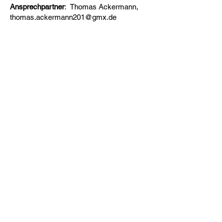
Ansprechpartner
: Thomas Ackermann,
thomas.ackermann201@gmx.de
Trainingszeiten
mittwochs
18:00 Uhr - 20:00 Uhr
Turnhalle Pestalozzischule
(Wintertraining: Oktober bis März)
Sportplatz Vereinsgelände TGS
Pforzheim
(Sommertraining April - September)
... mehr von uns gibts hier
Impressum und Datenschutz
© 2026 by TGS Pforzheim