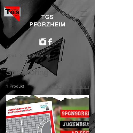
TGS
PFORZHEIM
Start
Sponsoring
Sponsoring
1 Produkt
Filtern & sortieren