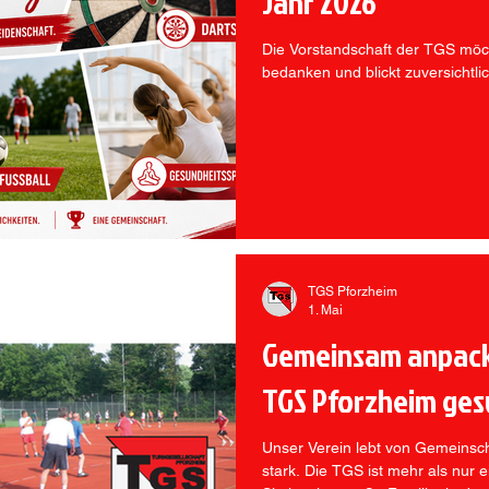
Jahr 2026
Die Vorstandschaft der TGS möcht
bedanken und blickt zuversichtli
TGS Pforzheim
1. Mai
Gemeinsam anpacke
TGS Pforzheim ges
Unser Verein lebt von Gemeinsc
stark. Die TGS ist mehr als nur 