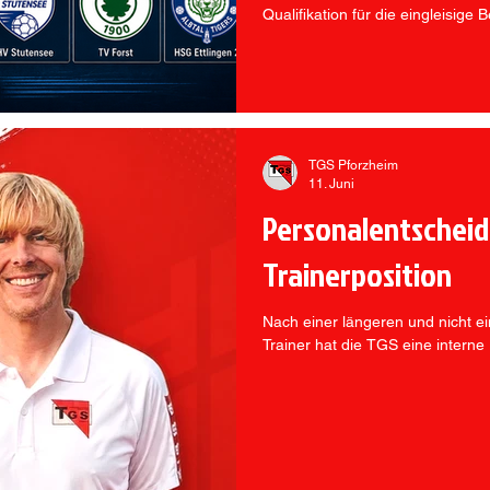
Qualifikation für die eingleisig
steht nun fest, auf welche Gegn
Pforzheim in ihrer Premierensai
treffen werden.
TGS Pforzheim
11. Juni
Personalentscheid
Trainerposition
Nach einer längeren und nicht 
Trainer hat die TGS eine intern