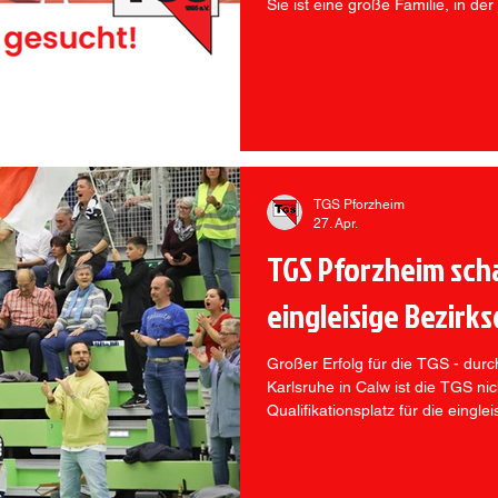
Sie ist eine große Familie, in der
einbringen kann.
TGS Pforzheim
27. Apr.
TGS Pforzheim scha
eingleisige Bezirk
Großer Erfolg für die TGS - durc
Karlsruhe in Calw ist die TGS n
Qualifikationsplatz für die eingl