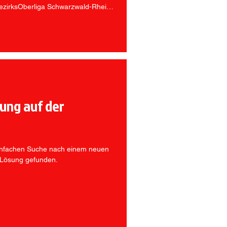
e BezirksOberliga Schwarzwald-Rhein
er die Handballer der TGS
son in der neu geschaffenen Liga
ung auf der
einfachen Suche nach einem neuen
e Lösung gefunden.