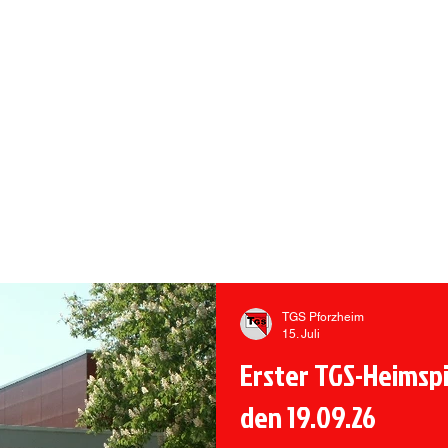
 PFORZHEIM
rmietung Vereinsheim
Sportangebote
Handball
TGS Pforzheim
15. Juli
Erster TGS-Heimsp
den 19.09.26