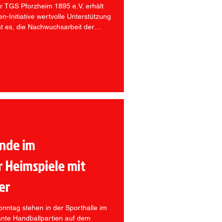
r TGS Pforzheim 1895 e.V. erhält
-Initiative wertvolle Unterstützung
ist es, die Nachwuchsarbeit der
fördern und gleichzeitig das
 sichtbar zu machen. Ein Element
tete Sponsorentafel, auf der sich
tzer der TGS-Jugend präsentieren
nde im
r Heimspiele mit
er
tag stehen in der Sporthalle im
ante Handballpartien auf dem