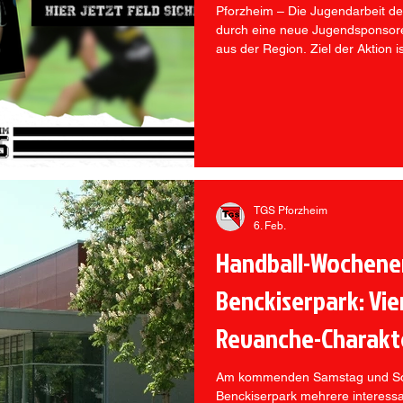
Pforzheim – Die Jugendarbeit de
durch eine neue Jugendsponsoren
aus der Region. Ziel der Aktion 
Handballabteilung nachhaltig zu 
Engagement lokaler Unterstützer
der Initiative ist eine neu gestal
Unterstützerinnen und Unterstü
können. Die Einnahmen der ver
TGS Pforzheim
6. Feb.
Handball-Wochene
Benckiserpark: Vie
Revanche-Charakt
Am kommenden Samstag und Sonn
Benckiserpark mehrere interess