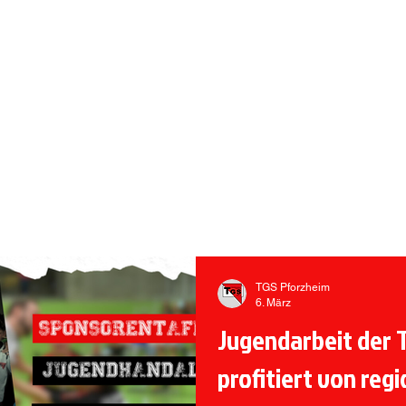
 PFORZHEIM
rmietung Vereinsheim
Sportangebote
Handball
TGS Pforzheim
6. März
Jugendarbeit der 
profitiert von re