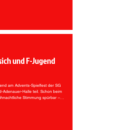
sich und F-Jugend
 der SG
d-Adenauer-Halle teil. Schon beim
eihnachtliche Stimmung spürbar –
wechslungsreichen und sportlich
gs und Mädels der TGS zeigten sich
ei beeindruckte vor allem, wie
 den vergangenen Wochen
reichen Spi