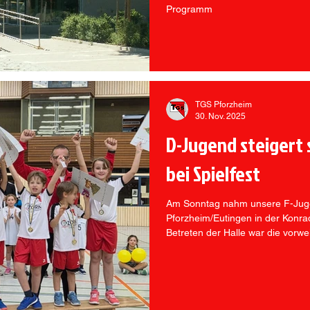
Programm
TGS Pforzheim
30. Nov. 2025
D-Jugend steigert 
bei Spielfest
Am Sonntag nahm unsere F-Jugend am Advents-Spielfest
Pforzheim/Eutingen in der Konra
Betreten der Halle war die vorw
ein idealer Rahmen für einen ab
intensiven Spieltag. Unsere Jun
von Beginn an hochmotiviert. Dab
deutlich sich die Leistungen in
weiterentwickelt haben. Die zahl