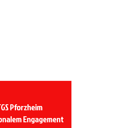
Förderverein
TGS Pforzheim
gionalem Engagement