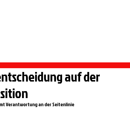
 PFORZHEIM
rmietung Vereinsheim
Sportangebote
Handball
ntscheidung auf der
sition
t Verantwortung an der Seitenlinie