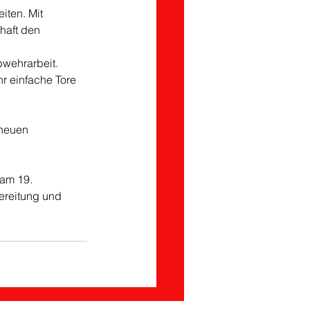
iten. Mit 
haft den 
bwehrarbeit. 
 einfache Tore 
neuen 
am 19. 
bereitung und 