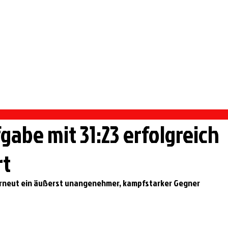
 PFORZHEIM
rmietung Vereinsheim
Sportangebote
Handball
gabe mit 31:23 erfolgreich
rt
erneut ein äußerst unangenehmer, kampfstarker Gegner