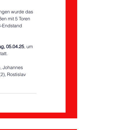
ungen wurde das 
ßen mit 5 Toren 
3-Endstand 
g, 05.04.25
, um 
att.
), Johannes 
2), Rostislav 