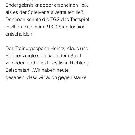
Endergebnis knapper erscheinen ließ, 
als es der Spielverlauf vermuten ließ. 
Dennoch konnte die TGS das Testspiel 
letztlich mit einem 21:20-Sieg für sich 
entscheiden.
Das Trainergespann Heintz, Klaus und 
Bogner zeigte sich nach dem Spiel 
zufrieden und blickt positiv in Richtung 
Saisonstart. „Wir haben heute 
gesehen, dass wir auch gegen starke 
Gegner mithalten können. Natürlich 
gibt es noch Feinarbeiten, aber 
insgesamt sind wir auf einem guten 
Weg“, resümierte Coach Heintz nach 
der Partie.
Am Donnerstag, den 12.09., steht das 