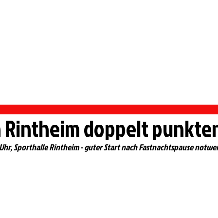
 PFORZHEIM
rmietung Vereinsheim
Sportangebote
Handball
in Rintheim doppelt punkte
 Uhr, Sporthalle Rintheim - guter Start nach Fastnachtspause notwe