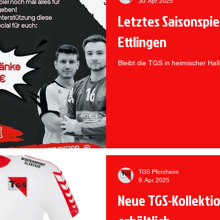
30. Apr. 2025
Letztes Saisonspie
Ettlingen
Bleibt die TGS in heimischer Ha
TGS Pforzheim
9. Apr. 2025
Neue TGS-Kollektio