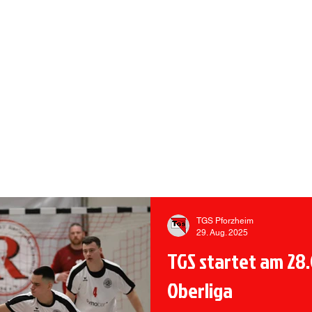
 PFORZHEIM
rmietung Vereinsheim
Sportangebote
Handball
TGS Pforzheim
29. Aug. 2025
TGS startet am 28.0
Oberliga