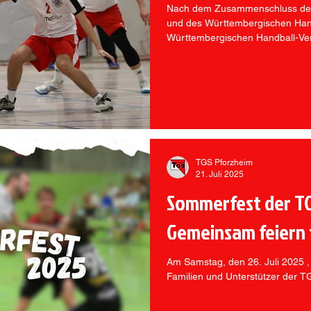
Nach dem Zusammenschluss des
und des Württembergischen Han
Württembergischen Handball-Ver
unsere TGS am Sonntag, 28.09.
Rintheim
TGS Pforzheim
21. Juli 2025
Sommerfest der TG
Gemeinsam feiern f
Am Samstag, den 26. Juli 2025 , 
Familien und Unterstützer der T