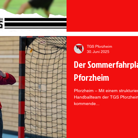
TGS Pforzheim
30. Juni 2025
Der Sommerfahrpl
Pforzheim
Pforzheim – Mit einem strukturie
Handballteam der TGS Pforzheim 
kommende...