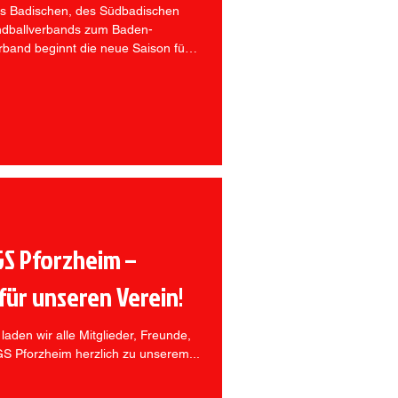
 Badischen, des Südbadischen
dballverbands zum Baden-
band beginnt die neue Saison für
25, um 19.00 Uhr beim TSV
S Pforzheim –
ür unseren Verein!
laden wir alle Mitglieder, Freunde,
GS Pforzheim herzlich zu unserem...