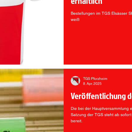
erhältlich
Bestellungen im TGS Elsässer Sh
weiß
TGS Pforzheim
8. Apr. 2025
Veröffentlichung 
Die bei der Hauptversammlung e
Satzung der TGS steht ab sofort
bereit.